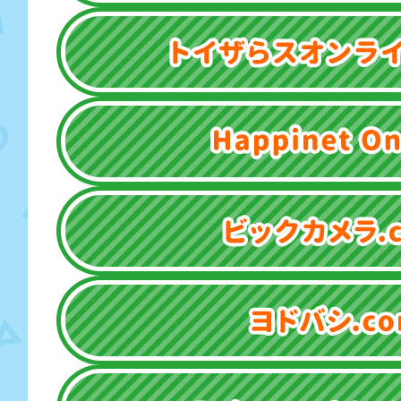
トイザらスオンラインストア
Happinet Online
ビックカメラ.com
ヨドバシ.com
Rakuten 24 ベビー館