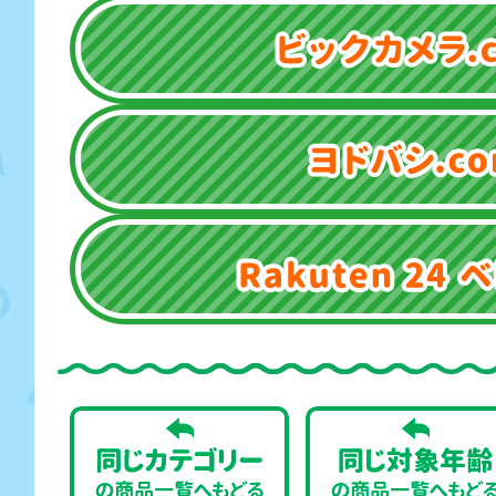
ヨドバシ.com
Rakuten 24 ベビー館