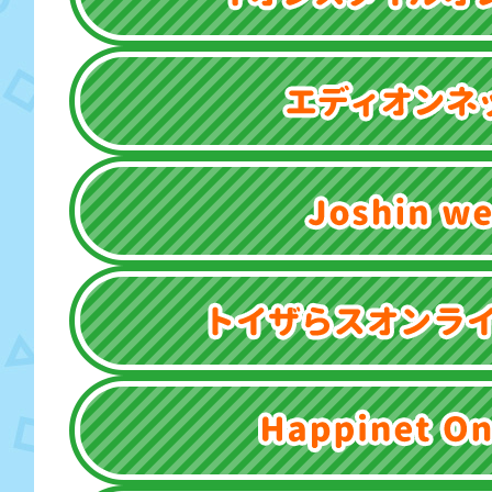
エディオンネット
Joshin web
トイザらスオンラインストア
Happinet Online
ビックカメラ.com